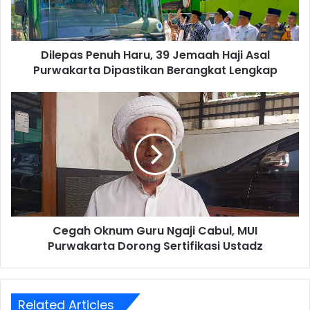
Asal
Purwakarta
Dipastikan
Dilepas Penuh Haru, 39 Jemaah Haji Asal
Berangkat
Lengkap
Purwakarta Dipastikan Berangkat Lengkap
Cegah
Oknum
Guru
Ngaji
Cabul,
MUI
Purwakarta
Dorong
Sertifikasi
Cegah Oknum Guru Ngaji Cabul, MUI
Ustadz
Purwakarta Dorong Sertifikasi Ustadz
Related Articles