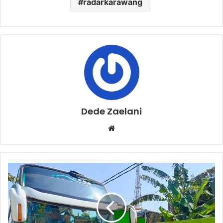
radarkarawang
Dede Zaelani
Website
Dilepas
Penuh
Haru,
39
Jemaah
Haji