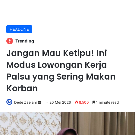
HEADLINE
Trending
Jangan Mau Ketipu! Ini
Modus Lowongan Kerja
Palsu yang Sering Makan
Korban
Send
Dede Zaelani
20 Mei 2026
8,500
1 minute read
an
email