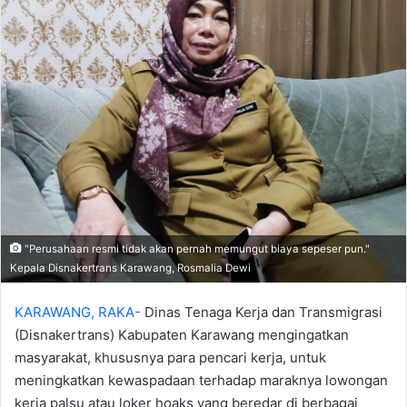
‎"Perusahaan resmi tidak akan pernah memungut biaya sepeser pun."
Kepala Disnakertrans Karawang, Rosmalia Dewi
KARAWANG, RAKA-
Dinas Tenaga Kerja dan Transmigrasi
(Disnakertrans) Kabupaten Karawang mengingatkan
masyarakat, khususnya para pencari kerja, untuk
meningkatkan kewaspadaan terhadap maraknya lowongan
kerja palsu atau loker hoaks yang beredar di berbagai