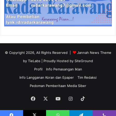
© Copyright 2026, All Rights Reserved |
Jannah News Theme
by TieLabs
| Proudly Hosted by
SiteGround
Profil
Info Pemasangan Iklan
Info Langganan Koran dan Epaper
Tim Redaksi
Pedoman Pemberitaan Media Siber
Facebook
X
YouTube
Instagram
TikTok