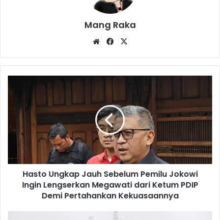
Mang Raka
Website
Facebook
X
Hasto
Ungkap
Jauh
Sebelum
Pemilu
Jokowi
Ingin
Lengserkan
Megawati
Hasto Ungkap Jauh Sebelum Pemilu Jokowi
dari
Ketum
Ingin Lengserkan Megawati dari Ketum PDIP
PDIP
Demi Pertahankan Kekuasaannya
Demi
Pertahankan
CCTV