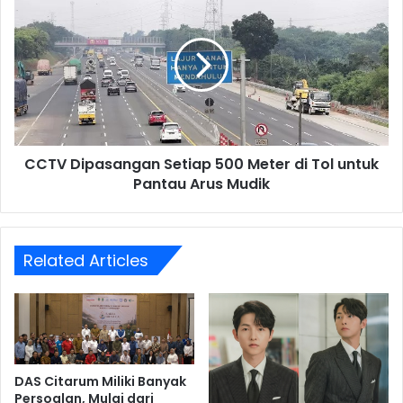
Kekuasaannya
Dipasangan
Setiap
500
Meter
di
Tol
untuk
Pantau
CCTV Dipasangan Setiap 500 Meter di Tol untuk
Arus
Mudik
Pantau Arus Mudik
Related Articles
DAS Citarum Miliki Banyak
Persoalan, Mulai dari