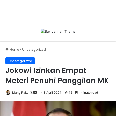
Home
/
Uncategorized
Uncategorized
Jokowi Izinkan Empat
Meteri Penuhi Panggilan MK
Follow
Send
Mang Raka
3 April 2024
45
1 minute read
on
an
X
email