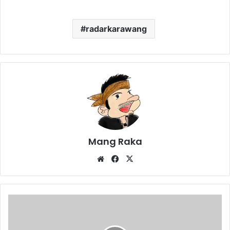
radarkarawang
Mang Raka
Website
Facebook
X
Jaring
Siswa
Berprestasi