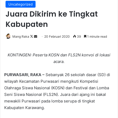
Uncategorized
Juara Dikirim ke Tingkat
Kabupaten
Follow
Send
Mang Raka
20 Februari 2020
39
1 minute read
on
an
X
email
KONTINGEN: Peserta KOSN dan FLS2N konvoi di lokasi
acara.
PURWASARI, RAKA –
Sebanyak 26 sekolah dasar (SD) di
wilayah Kecamatan Purwasari mengikuti Kompetisi
Olahraga Siswa Nasional (KOSN) dan Festival dan Lomba
Seni Siswa Nasional (FLS2N). Juara dari ajang ini bakal
mewakili Purwasari pada lomba serupa di tingkat
Kabupaten Karawang.