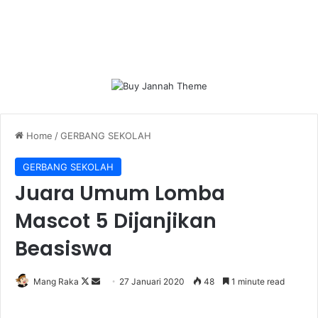
Home
/
GERBANG SEKOLAH
GERBANG SEKOLAH
Juara Umum Lomba
Mascot 5 Dijanjikan
Beasiswa
Follow
Send
Mang Raka
27 Januari 2020
48
1 minute read
on
an
X
email