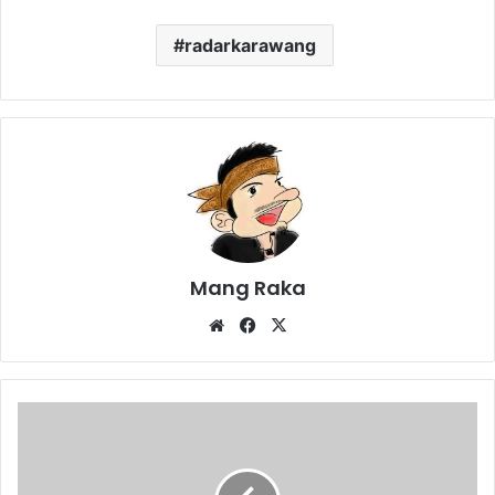
radarkarawang
Mang Raka
Website
Facebook
X
Mayat
Tanpa
Identitas
Gegerkan