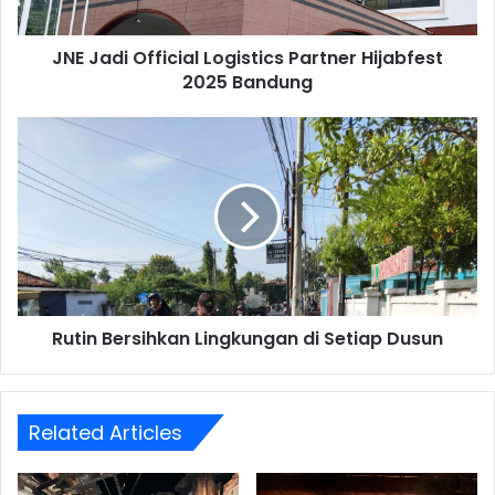
Bandung
JNE Jadi Official Logistics Partner Hijabfest
2025 Bandung
‎Rutin
Bersihkan
Lingkungan
di
Setiap
Dusun
‎Rutin Bersihkan Lingkungan di Setiap Dusun
Related Articles