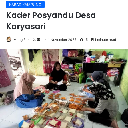
KABAR KAMPUNG
‎Kader Posyandu Desa
Karyasari
Follow
Send
Mang Raka
1 November 2025
15
1 minute read
on
an
X
email