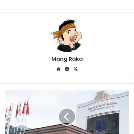
Mang Raka
Website
Facebook
X
JNE
Jadi
Official
Logistics
Partner
Hijabfest
2025