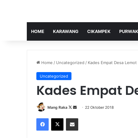
HOME
KARAWANG
CIKAMPEK
PURWAK
Home
/
Uncategorized
/
Kades Empat Desa Lemot
Uncategorized
Kades Empat D
Follow
Send
Mang Raka
22 Oktober 2018
on
an
Facebook
X
Share via Email
X
email