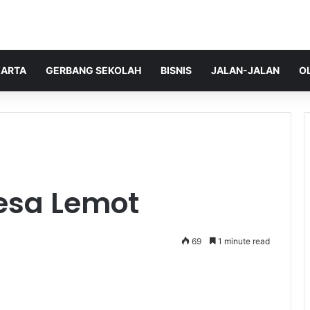
ARTA
GERBANG SEKOLAH
BISNIS
JALAN-JALAN
O
esa Lemot
69
1 minute read