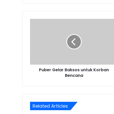
Puber
Gelar
Baksos
untuk
Korban
Bencana
Puber Gelar Baksos untuk Korban
Bencana
Related Articles