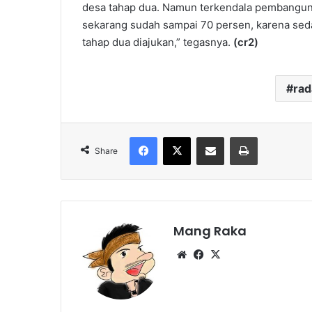
desa tahap dua. Namun terkendala pembanguna
sekarang sudah sampai 70 persen, karena se
tahap dua diajukan,” tegasnya.
(cr2)
ra
Facebook
X
Share via Email
Print
Share
Mang Raka
Website
Facebook
X