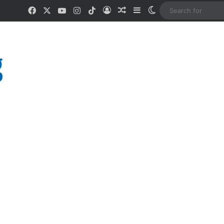
Facebook
X
YouTube
Instagram
TikTok
Log In
Random Article
Sidebar
Switch skin