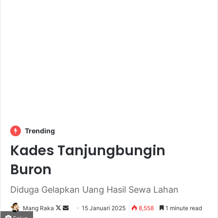
Trending
Kades Tanjungbungin
Buron
Diduga Gelapkan Uang Hasil Sewa Lahan
Follow
Send
Mang Raka
15 Januari 2025
8,558
1 minute read