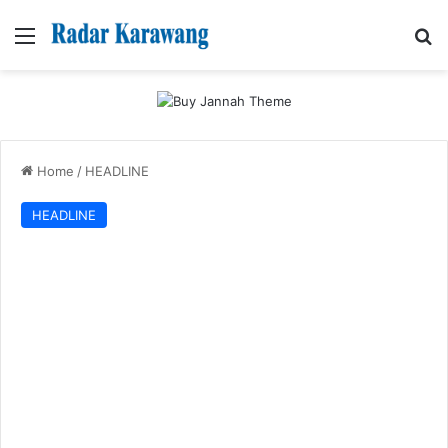
Menu
Se
Home
/
HEADLINE
HEADLINE