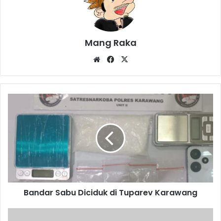
Mang Raka
Website
Facebook
X
Bandar
Sabu
Diciduk
di
Tuparev
Karawang
Bandar Sabu Diciduk di Tuparev Karawang
Tersangka