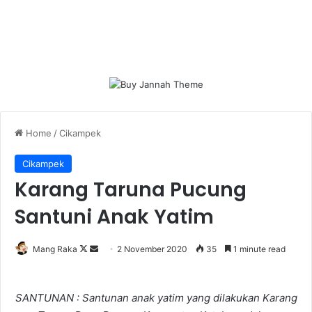
Home
/
Cikampek
Cikampek
Karang Taruna Pucung
Santuni Anak Yatim
Follow
Send
Mang Raka
2 November 2020
35
1 minute read
on
an
X
email
SANTUNAN : Santunan anak yatim yang dilakukan Karang