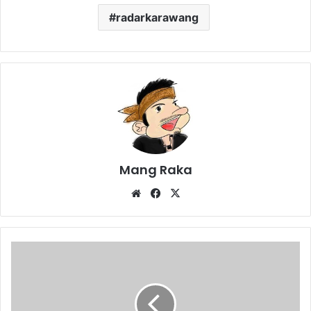
radarkarawang
Mang Raka
Website
Facebook
X
Petani
Merugi
di
Masa
Pandemi