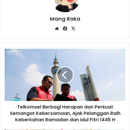
Mang Raka
Website
Facebook
X
Telkomsel
Berbagi
Harapan
dan
Perkuat
Semangat
Kebersamaan,
Ajak
Pelanggan
Telkomsel Berbagi Harapan dan Perkuat
Raih
Keberkahan
Semangat Kebersamaan, Ajak Pelanggan Raih
Ramadan
Keberkahan Ramadan dan Idul Fitri 1445 H
dan