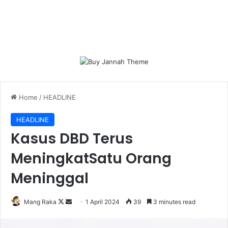
Home
/
HEADLINE
HEADLINE
Kasus DBD Terus
MeningkatSatu Orang
Meninggal
Follow
Send
Mang Raka
1 April 2024
39
3 minutes read
on
an
X
email