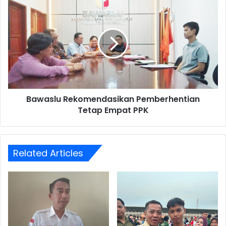
Idul
Bawaslu
Fitri
Rekomendasikan
1445
Pemberhentian
H
Tetap
Empat
PPK
Bawaslu Rekomendasikan Pemberhentian
Tetap Empat PPK
Related Articles