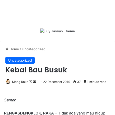
Home
/
Uncategorized
Uncategorized
Kebal Bau Busuk
Follow
Send
Mang Raka
22 Desember 2019
37
1 minute read
on
an
X
email
Saman
RENGASDENGKLOK, RAKA –
Tidak ada yang mau hidup