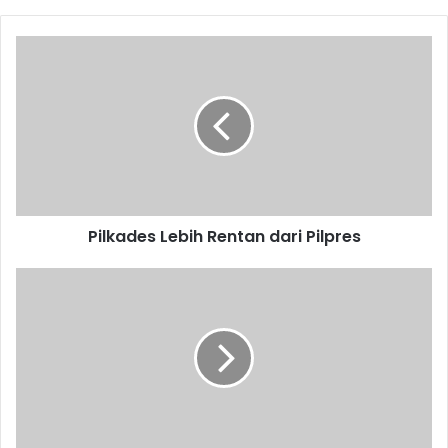
Pilkades
Lebih
Rentan
dari
Pilpres
Pilkades Lebih Rentan dari Pilpres
Tanggul
Citarum
jadi
Tempat
Sampah