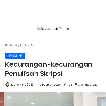
Home
/
HEADLINE
HEADLINE
Kecurangan-kecurangan
Penulisan Skripsi
Follow
Send
Mang Raka
2 Februari 2024
124
3 minutes read
on
an
X
email