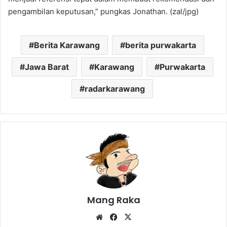
pengambilan keputusan,” pungkas Jonathan. (zal/jpg)
Berita Karawang
berita purwakarta
Jawa Barat
Karawang
Purwakarta
radarkarawang
Mang Raka
Website
Facebook
X