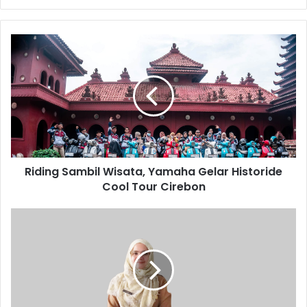
Riding
Sambil
Wisata,
Yamaha
Gelar
Historide
Cool
Tour
Cirebon
Riding Sambil Wisata, Yamaha Gelar Historide
Cool Tour Cirebon
Ribuan
Remaja
Putri
Derita
Anemia