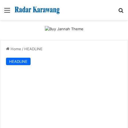
Menu
Se
Home
/
HEADLINE
HEADLINE