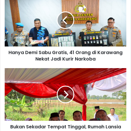
Demi
Sabu
Gratis,
41
Orang
di
Karawang
Nekat
Hanya Demi Sabu Gratis, 41 Orang di Karawang
Jadi
Kurir
Nekat Jadi Kurir Narkoba
Narkoba
Bukan
Sekadar
Tempat
Tinggal,
Rumah
Lansia
di
Cilamaya
Karawang
Bukan Sekadar Tempat Tinggal, Rumah Lansia
Jadi