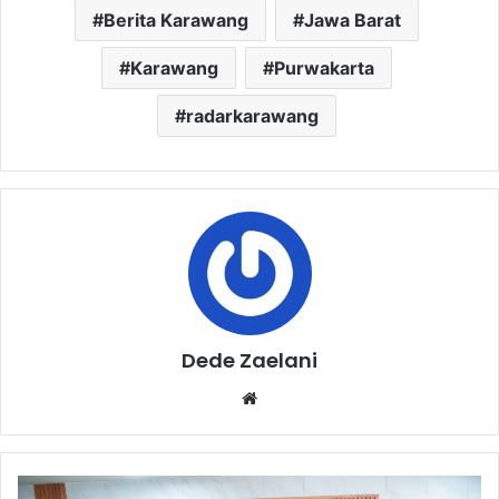
Berita Karawang
Jawa Barat
Karawang
Purwakarta
radarkarawang
Dede Zaelani
Website
Hanya