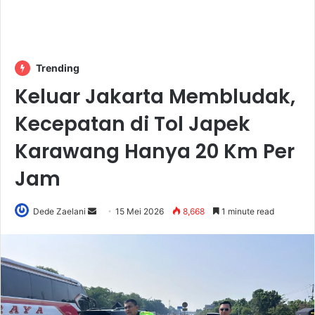
Trending
Keluar Jakarta Membludak,
Kecepatan di Tol Japek
Karawang Hanya 20 Km Per
Jam
Send
Dede Zaelani
15 Mei 2026
8,668
1 minute read
an
email