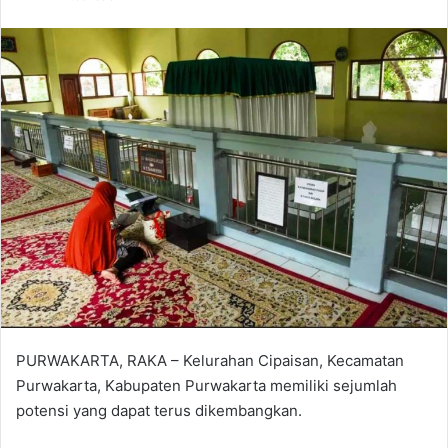
X
email
PURWAKARTA, RAKA – Kelurahan Cipaisan, Kecamatan
Purwakarta, Kabupaten Purwakarta memiliki sejumlah
potensi yang dapat terus dikembangkan.