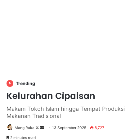
Trending
Kelurahan Cipaisan
Makam Tokoh Islam hingga Tempat Produksi
Makanan Tradisional
Follow
Send
Mang Raka
13 September 2025
8,727
on
an
2 minutes read