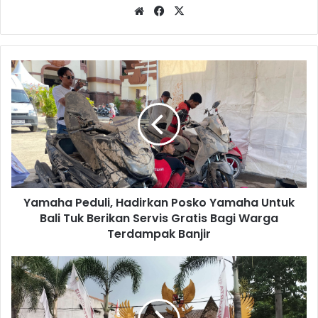
Website
Facebook
X
Yamaha
Peduli,
Hadirkan
Posko
Yamaha
Untuk
Bali
Tuk
Berikan
Yamaha Peduli, Hadirkan Posko Yamaha Untuk
Servis
Gratis
Bali Tuk Berikan Servis Gratis Bagi Warga
Bagi
Terdampak Banjir
Warga
Terdampak
Kelurahan
Banjir
Cipaisan
Berawal
dari