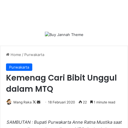
Home
/
Purwakarta
Purwakarta
Kemenag Cari Bibit Unggul
dalam MTQ
Follow
Send
Mang Raka
18 Februari 2020
22
1 minute read
on
an
X
email
SAMBUTAN : Bupati Purwakarta Anne Ratna Mustika saat