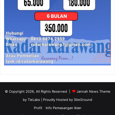
© Copyright 2026, All Rights Reserved |
Jannah News Theme
by TieLabs
| Proudly Hosted by
SiteGround
Profil
Info Pemasangan Iklan