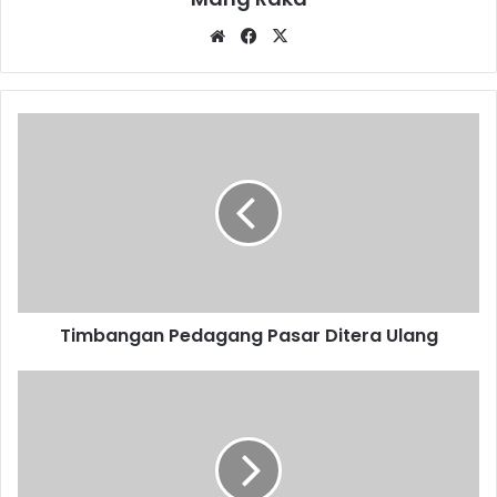
Website
Facebook
X
Timbangan
Pedagang
Pasar
Ditera
Ulang
Timbangan Pedagang Pasar Ditera Ulang
Bayar
PBB
Pakai
Aplikasi