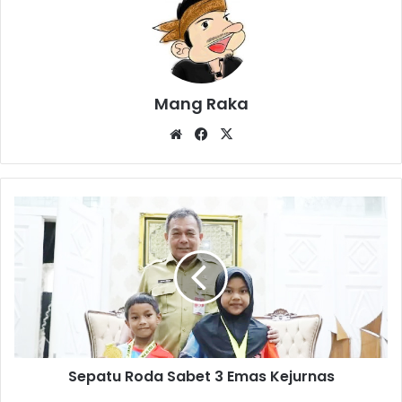
Mang Raka
Website
Facebook
X
Sepatu
Roda
Sabet
3
Emas
Kejurnas
Sepatu Roda Sabet 3 Emas Kejurnas