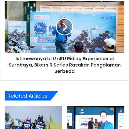
Istimewanya
bLU
cRU
Riding
Experience
di
Surabaya,
Bikers
R
Istimewanya bLU cRU Riding Experience di
Series
Rasakan
Surabaya, Bikers R Series Rasakan Pengalaman
Pengalaman
Berbeda
Berbeda
Related Articles