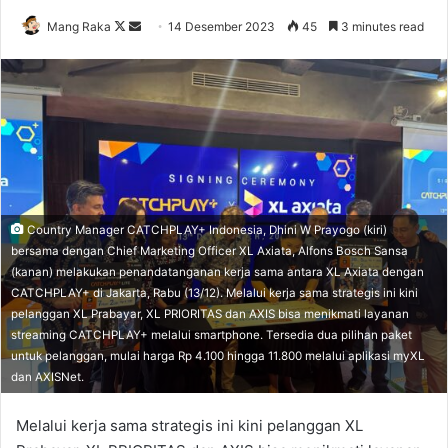
Follow
Send
Mang Raka
14 Desember 2023
45
3 minutes read
on
an
X
email
Country Manager CATCHPLAY+ Indonesia, Dhini W Prayogo (kiri)
bersama dengan Chief Marketing Officer XL Axiata, Alfons Bosch Sansa
(kanan) melakukan penandatanganan kerja sama antara XL Axiata dengan
CATCHPLAY+ di Jakarta, Rabu (13/12). Melalui kerja sama strategis ini kini
pelanggan XL Prabayar, XL PRIORITAS dan AXIS bisa menikmati layanan
streaming CATCHPLAY+ melalui smartphone. Tersedia dua pilihan paket
untuk pelanggan, mulai harga Rp 4.100 hingga 11.800 melalui aplikasi myXL
dan AXISNet.
Melalui kerja sama strategis ini kini pelanggan XL