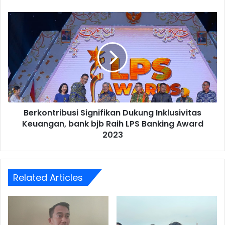
Berkontribusi
Signifikan
Dukung
Inklusivitas
Keuangan,
bank
bjb
Raih
LPS
Berkontribusi Signifikan Dukung Inklusivitas
Banking
Award
Keuangan, bank bjb Raih LPS Banking Award
2023
2023
Related Articles