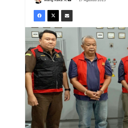
on
an
Facebook
X
Share via Email
X
email