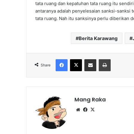
tata ruang dan kepatuhan tata ruang itu sendi
antaranya adalah penyelesaian sanksi-sanks
tata ruang. Nah itu sanksinya perlu diberikan 
Berita Karawang
Facebook
X
Share via Email
Print
Share
Mang Raka
Website
Facebook
X