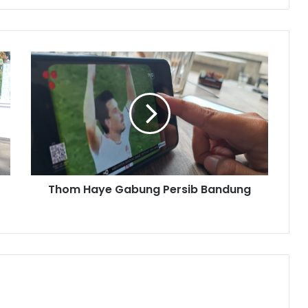
Thom
Haye
Gabung
Persib
Bandung
Thom Haye Gabung Persib Bandung