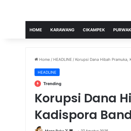
HOME
KARAWANG
CIKAMPEK
PURWAK
Home
/
HEADLINE
/
Korupsi Dana Hibah Pramuka, 
HEADLINE
Trending
Korupsi Dana H
Kadispora Band
Follow
Send
Mang Raka
27 Agustus 2025