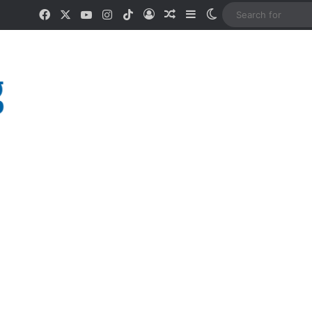
Facebook
X
YouTube
Instagram
TikTok
Log In
Random Article
Sidebar
Switch skin