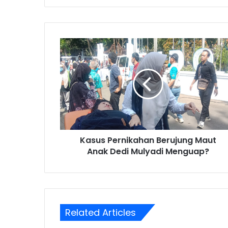
Kasus
Pernikahan
Berujung
Maut
Anak
Dedi
Mulyadi
Menguap?
Kasus Pernikahan Berujung Maut
Anak Dedi Mulyadi Menguap?
Related Articles