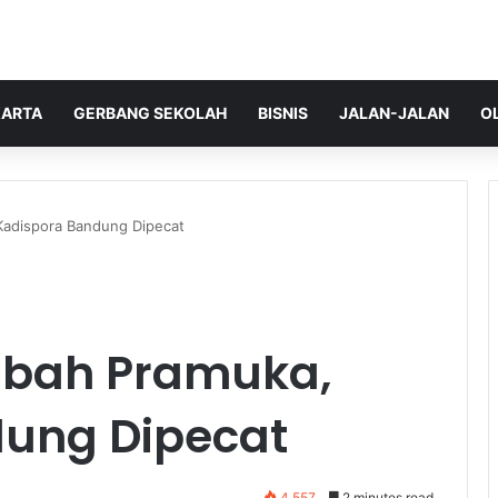
ARTA
GERBANG SEKOLAH
BISNIS
JALAN-JALAN
O
Kadispora Bandung Dipecat
ibah Pramuka,
ung Dipecat
4,557
2 minutes read