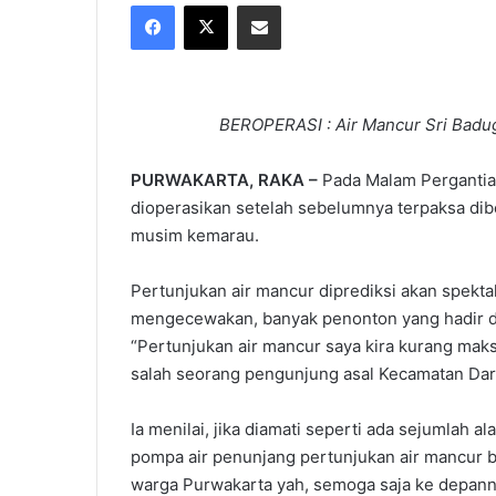
Facebook
X
Share via Email
X
email
BEROPERASI : Air Mancur Sri Badug
PURWAKARTA, RAKA –
Pada Malam Pergantia
dioperasikan setelah sebelumnya terpaksa dibe
musim kemarau.
Pertunjukan air mancur diprediksi akan spekt
mengecewakan, banyak penonton yang hadir di
“Pertunjukan air mancur saya kira kurang maksi
salah seorang pengunjung asal Kecamatan Dar
Ia menilai, jika diamati seperti ada sejumlah a
pompa air penunjang pertunjukan air mancur 
warga Purwakarta yah, semoga saja ke depannya