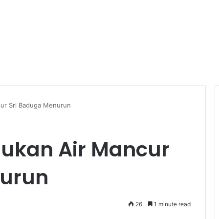
cur Sri Baduga Menurun
jukan Air Mancur
nurun
26
1 minute read