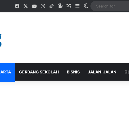
Facebook
X
YouTube
Instagram
TikTok
Log In
Random Article
Sidebar
Switch skin
ARTA
GERBANG SEKOLAH
BISNIS
JALAN-JALAN
O