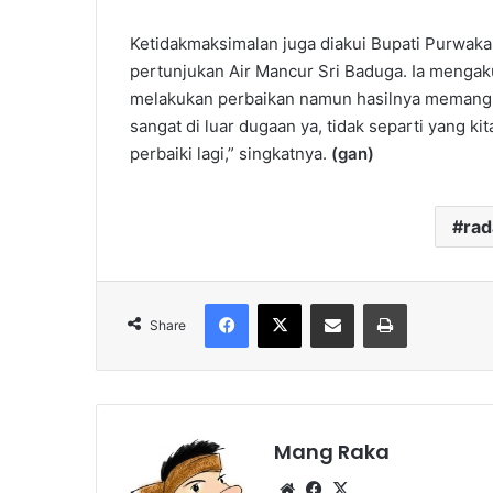
Ketidakmaksimalan juga diakui Bupati Purwaka
pertunjukan Air Mancur Sri Baduga. Ia mengak
melakukan perbaikan namun hasilnya memang di
sangat di luar dugaan ya, tidak separti yang ki
perbaiki lagi,” singkatnya.
(gan)
ra
Facebook
X
Share via Email
Print
Share
Mang Raka
Website
Facebook
X