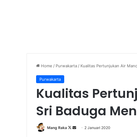
Home
/
Purwakarta
/
Kualitas Pertunjukan Air Man
Purwakarta
Kualitas Pertun
Sri Baduga Me
Follow
Send
Mang Raka
2 Januari 2020
on
an