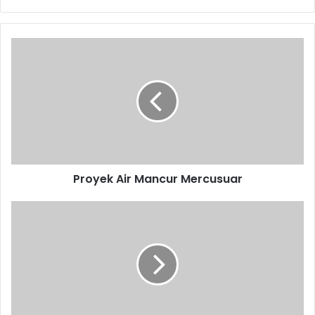
Proyek
Air
Mancur
Mercusuar
Proyek Air Mancur Mercusuar
Hidup
Miskin
Dekat
Kawasan
Industri