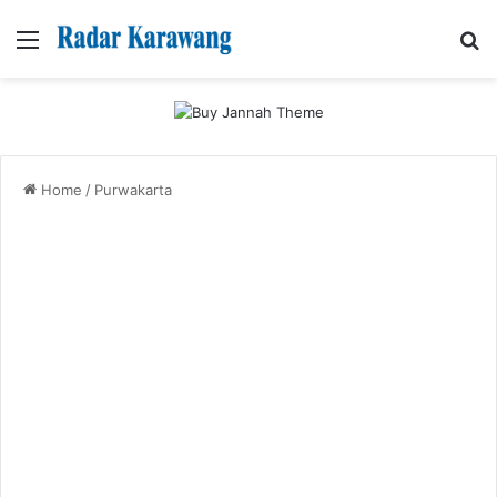
Menu
Se
Home
/
Purwakarta