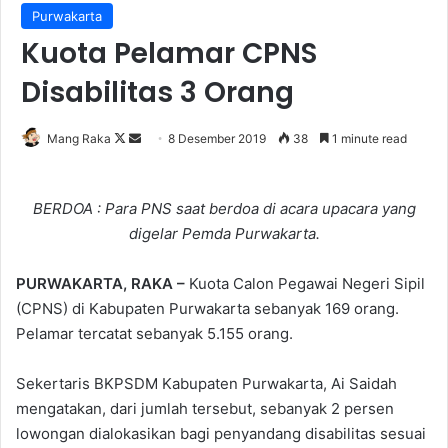
Purwakarta
Kuota Pelamar CPNS
Disabilitas 3 Orang
Follow
Send
Mang Raka
8 Desember 2019
38
1 minute read
on
an
X
email
BERDOA : Para PNS saat berdoa di acara upacara yang
digelar Pemda Purwakarta.
PURWAKARTA, RAKA –
Kuota Calon Pegawai Negeri Sipil
(CPNS) di Kabupaten Purwakarta sebanyak 169 orang.
Pelamar tercatat sebanyak 5.155 orang.
Sekertaris BKPSDM Kabupaten Purwakarta, Ai Saidah
mengatakan, dari jumlah tersebut, sebanyak 2 persen
lowongan dialokasikan bagi penyandang disabilitas sesuai