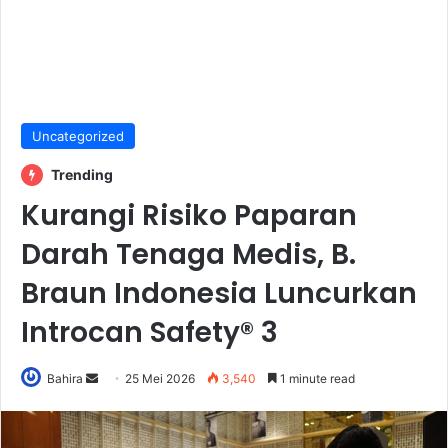
Uncategorized
Trending
Kurangi Risiko Paparan
Darah Tenaga Medis, B.
Braun Indonesia Luncurkan
Introcan Safety® 3
Send
Bahira
25 Mei 2026
3,540
1 minute read
an
email