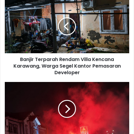
Banjir
Terparah
Rendam
Villa
Kencana
Karawang,
Warga
Segel
Kantor
Banjir Terparah Rendam Villa Kencana
Pemasaran
Developer
Karawang, Warga Segel Kantor Pemasaran
Developer
Konvoi
Juara
Persib
di
Cikampek
Diwarnai
Bentrokan,
Suporter