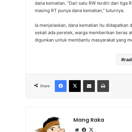
dana kematian. “Dari satu RW terdiri dari ti
masing RT punya dana kematian,” tuturnya.
Ia menjelaskan, dana kematian itu didapatkan 
sekali ada perelek, warga memberikan beras 
digunkan untuk membantu masyarakat yang me
ra
Facebook
X
Share via Email
Print
Share
Mang Raka
Website
Facebook
X