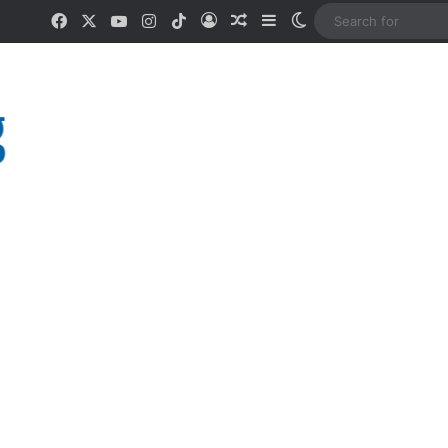
Facebook
X
YouTube
Instagram
TikTok
Log In
Random Article
Sidebar
Switch skin