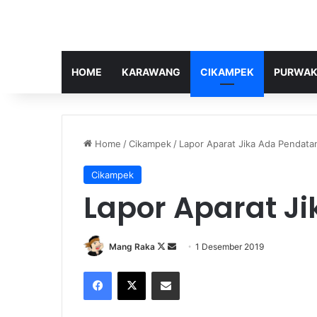
HOME
KARAWANG
CIKAMPEK
PURWAK
Home
/
Cikampek
/
Lapor Aparat Jika Ada Pendata
Cikampek
Lapor Aparat J
Follow
Send
Mang Raka
1 Desember 2019
on
an
Facebook
X
Share via Email
X
email