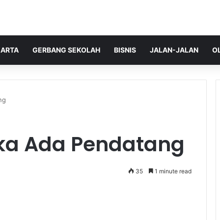
ARTA
GERBANG SEKOLAH
BISNIS
JALAN-JALAN
O
ng
ika Ada Pendatang
35
1 minute read