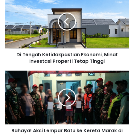
Tengah
Ketidakpastian
Ekonomi,
Minat
Investasi
Properti
Tetap
Tinggi
Di Tengah Ketidakpastian Ekonomi, Minat
Investasi Properti Tetap Tinggi
Bahaya!
Aksi
Lempar
Batu
ke
Kereta
Marak
di
Karawang
Bahaya! Aksi Lempar Batu ke Kereta Marak di