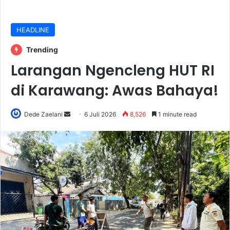
HEADLINE
Trending
Larangan Ngencleng HUT RI
di Karawang: Awas Bahaya!
Send
Dede Zaelani
6 Juli 2026
8,526
1 minute read
an
email