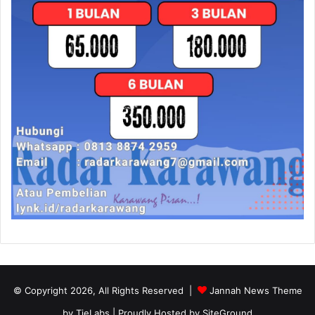
© Copyright 2026, All Rights Reserved |
Jannah News Theme
by TieLabs
| Proudly Hosted by
SiteGround