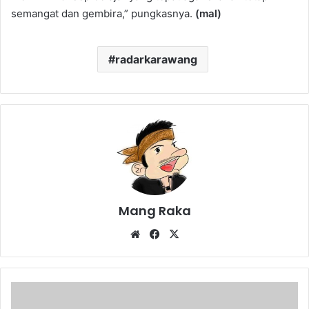
semangat dan gembira,” pungkasnya.
(mal)
radarkarawang
Mang Raka
Website
Facebook
X
Peringatan
Maulid