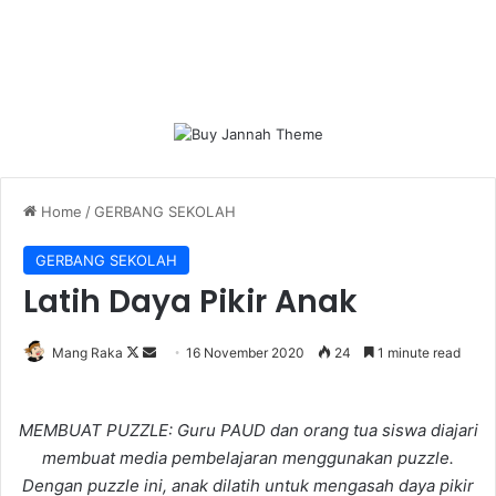
Home
/
GERBANG SEKOLAH
GERBANG SEKOLAH
Latih Daya Pikir Anak
Follow
Send
Mang Raka
16 November 2020
24
1 minute read
on
an
X
email
MEMBUAT PUZZLE: Guru PAUD dan orang tua siswa diajari
membuat media pembelajaran menggunakan puzzle.
Dengan puzzle ini, anak dilatih untuk mengasah daya pikir