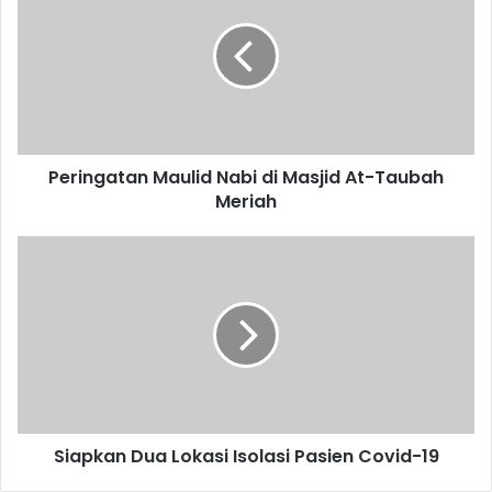
Nabi
di
Masjid
At-
Taubah
Meriah
Peringatan Maulid Nabi di Masjid At-Taubah
Meriah
Siapkan
Dua
Lokasi
Isolasi
Pasien
Covid-
19
Siapkan Dua Lokasi Isolasi Pasien Covid-19