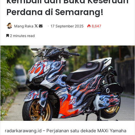
kembali dan Buka Keseruan
Perdana di Semarang!
Follow
Send
Mang Raka
17 September 2025
8,647
on
an
2 minutes read
X
email
radarkarawang.id – Perjalanan satu dekade MAXi Yamaha