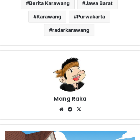
Berita Karawang
Jawa Barat
Karawang
Purwakarta
radarkarawang
Mang Raka
Website
Facebook
X
Rencana