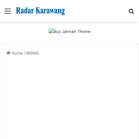
Menu
Se
Home
/
BISNIS