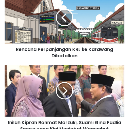
Perpanjangan
KRL
ke
Karawang
Dibatalkan
Rencana Perpanjangan KRL ke Karawang
Dibatalkan
Inilah
Kiprah
Rohmat
Marzuki,
Suami
Gina
Fadlia
Swara
yang
Inilah Kiprah Rohmat Marzuki, Suami Gina Fadlia
Kini
Menjabat
Swara yang Kini Menjabat Wamenhut