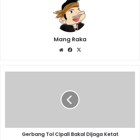
Mang Raka
Website
Facebook
X
Gerbang
Tol
Cipali
Bakal
Dijaga
Ketat
Gerbang Tol Cipali Bakal Dijaga Ketat