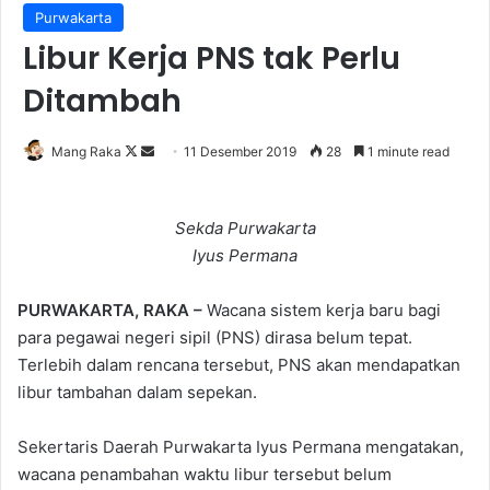
Purwakarta
Libur Kerja PNS tak Perlu
Ditambah
Follow
Send
Mang Raka
11 Desember 2019
28
1 minute read
on
an
X
email
Sekda Purwakarta
Iyus Permana
PURWAKARTA, RAKA –
Wacana sistem kerja baru bagi
para pegawai negeri sipil (PNS) dirasa belum tepat.
Terlebih dalam rencana tersebut, PNS akan mendapatkan
libur tambahan dalam sepekan.
Sekertaris Daerah Purwakarta Iyus Permana mengatakan,
wacana penambahan waktu libur tersebut belum