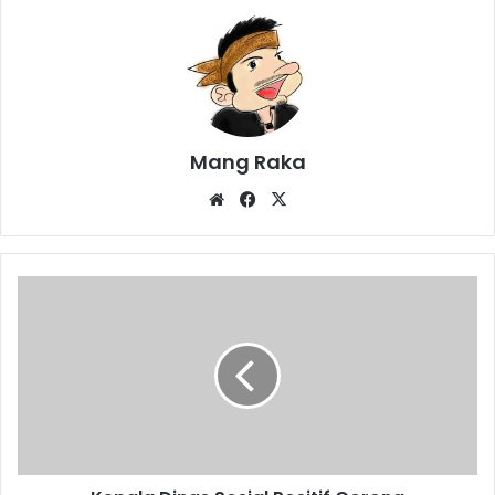
Mang Raka
Website
Facebook
X
Kepala
Dinas
Sosial
Positif
Corona