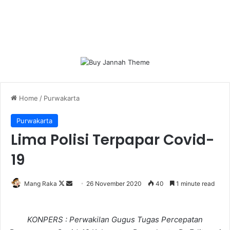
Home
/
Purwakarta
Purwakarta
Lima Polisi Terpapar Covid-
19
Follow
Send
Mang Raka
26 November 2020
40
1 minute read
on
an
X
email
KONPERS : Perwakilan Gugus Tugas Percepatan