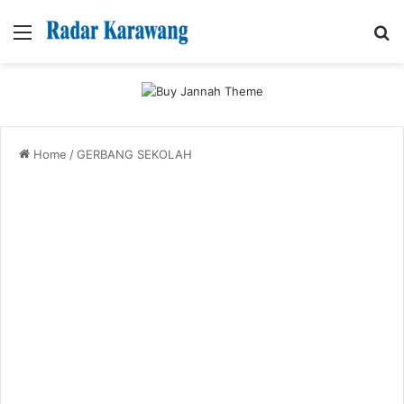
Menu
Se
Home
/
GERBANG SEKOLAH