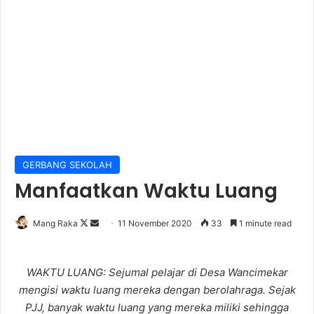
GERBANG SEKOLAH
Manfaatkan Waktu Luang
Follow
Send
Mang Raka
11 November 2020
33
1 minute read
on
an
X
email
WAKTU LUANG: Sejumal pelajar di Desa Wancimekar
mengisi waktu luang mereka dengan berolahraga. Sejak
PJJ, banyak waktu luang yang mereka miliki sehingga