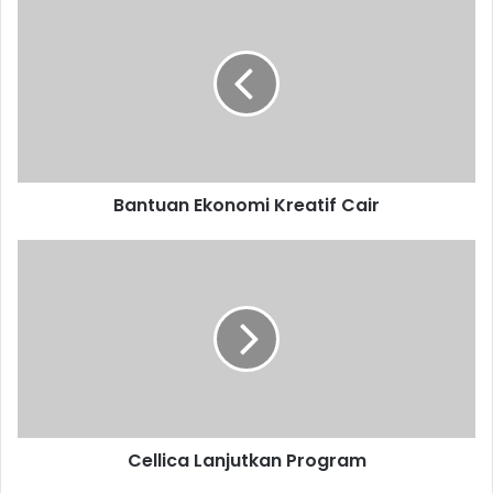
Ekonomi
Kreatif
Cair
Bantuan Ekonomi Kreatif Cair
Cellica
Lanjutkan
Program
Cellica Lanjutkan Program