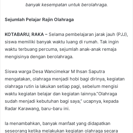
banyak kesempatan untuk berolahraga.
Sejumlah Pelajar Rajin Olahraga
KOTABARU, RAKA –
Selama pembelajaran jarak jauh (PJJ),
siswa memiliki banyak waktu luang di rumah. Tak ingin
waktu terbuang percuma, sejumlah anak-anak remaja
mengisinya dengan berolahraga.
Siswa warga Desa Wancimekar M Ihsan Saputra
mengatakan, olahraga menjadi hobi bagi dirinya, kegiatan
olahraga rutin ia lakukan setiap pagi, sebelum mengisi
waktu kegiatan belajar dan kegiatan lainnya.”Olahraga
sudah menjadi kebutuhan bagi saya,” ucapnya, kepada
Radar Karawang, baru-baru ini.
Ia menambahkan, banyak manfaat yang didapatkan
seseorang ketika melakukan kegiatan olahraga secara