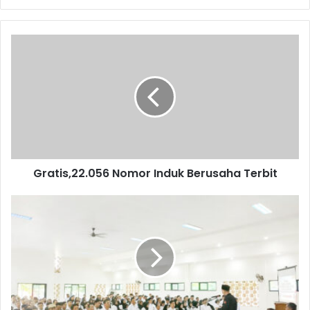
Gratis,22.056
Nomor
Induk
Berusaha
Terbit
Gratis,22.056 Nomor Induk Berusaha Terbit
1462
Pengawas
TPS
Mulai
Pelototi
Pilkada