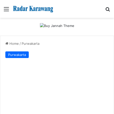
Menu
Se
Home
/
Purwakarta
Purwakarta