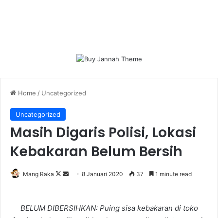
Home
/
Uncategorized
Uncategorized
Masih Digaris Polisi, Lokasi
Kebakaran Belum Bersih
Follow
Send
Mang Raka
8 Januari 2020
37
1 minute read
on
an
X
email
BELUM DIBERSIHKAN: Puing sisa kebakaran di toko