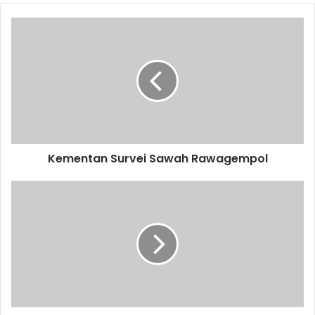
Kementan
Survei
Sawah
Rawagempol
Kementan Survei Sawah Rawagempol
2020
Dana
Desa
untuk
Pengembangan
Pariwisata