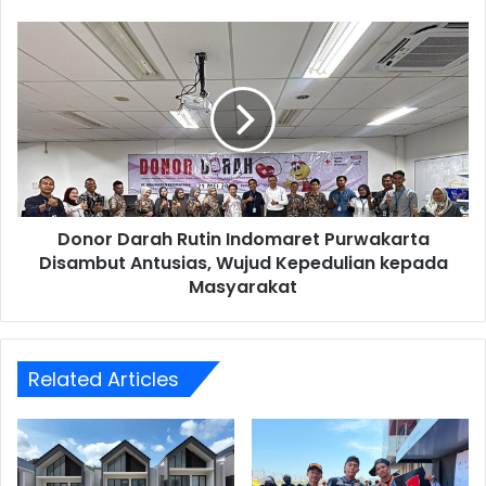
Donor
Darah
Rutin
Indomaret
Purwakarta
Disambut
Antusias,
Wujud
Kepedulian
Donor Darah Rutin Indomaret Purwakarta
kepada
Masyarakat
Disambut Antusias, Wujud Kepedulian kepada
Masyarakat
Related Articles