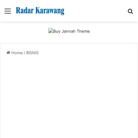
Menu
Se
Home
/
BISNIS