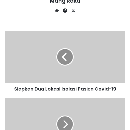
Mang Raka
Website
Facebook
X
Siapkan
Dua
Lokasi
Isolasi
Pasien
Covid-
19
Siapkan Dua Lokasi Isolasi Pasien Covid-19
Tim
Khusus
Pengawas
Pupuk
Dibentuk