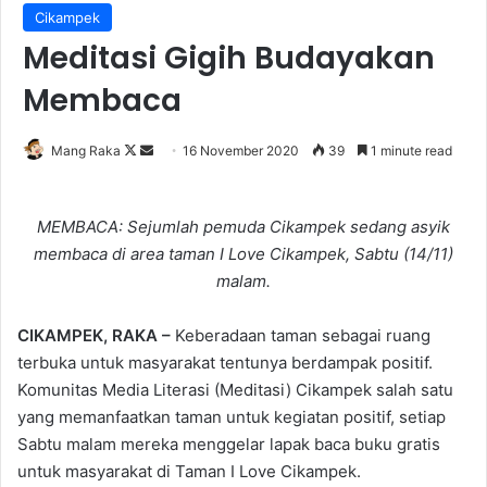
Cikampek
Meditasi Gigih Budayakan
Membaca
Follow
Send
Mang Raka
16 November 2020
39
1 minute read
on
an
X
email
MEMBACA: Sejumlah pemuda Cikampek sedang asyik
membaca di area taman I Love Cikampek, Sabtu (14/11)
malam.
CIKAMPEK, RAKA –
Keberadaan taman sebagai ruang
terbuka untuk masyarakat tentunya berdampak positif.
Komunitas Media Literasi (Meditasi) Cikampek salah satu
yang memanfaatkan taman untuk kegiatan positif, setiap
Sabtu malam mereka menggelar lapak baca buku gratis
untuk masyarakat di Taman I Love Cikampek.