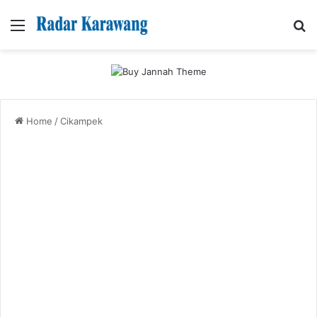
Menu
Se
Home
/
Cikampek