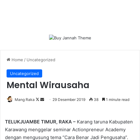
Home
/
Uncategorized
Uncategorized
Mental Wirausaha
Follow
Send
Mang Raka
29 Desember 2019
38
1 minute read
on
an
X
email
TELUKJUAMBE TIMUR, RAKA –
Karang taruna Kabupaten
Karawang menggelar seminar Actionpreneur Academy
dengan mengusung tema “Cara Benar Jadi Pengusaha”.