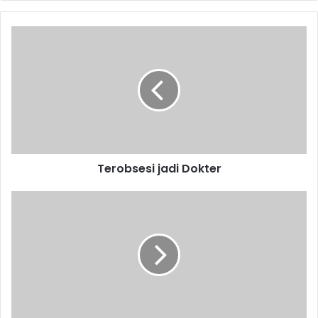
Terobsesi
jadi
Dokter
Terobsesi jadi Dokter
Pedagang
Dadakan
Muncul
di
Samudera
Baru