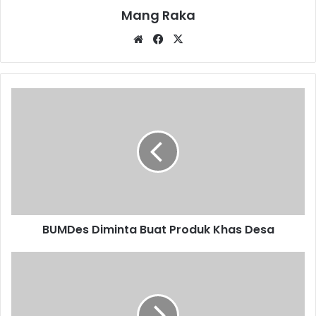
Mang Raka
Website
Facebook
X
BUMDes
Diminta
Buat
Produk
Khas
Desa
BUMDes Diminta Buat Produk Khas Desa
OSIS
Sakobar
Tularkan
Semangat