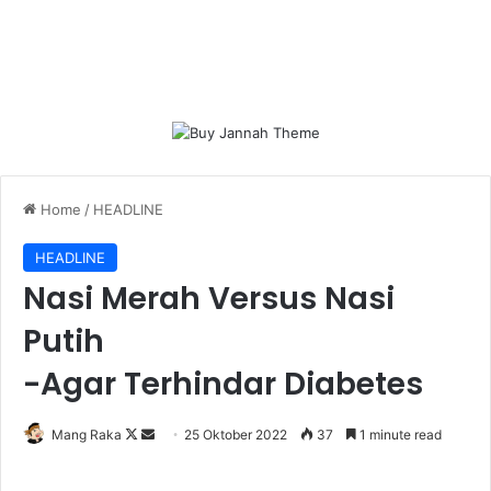
Home
/
HEADLINE
HEADLINE
Nasi Merah Versus Nasi
Putih
-Agar Terhindar Diabetes
Follow
Send
Mang Raka
25 Oktober 2022
37
1 minute read
on
an
X
email