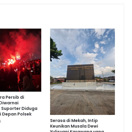
ra Persib di
Diwarnai
 Suporter Diduga
i Depan Polsek
Serasa di Mekah, Intip
6
Keunikan Musala Dewi
Yulisyani Karawang yang