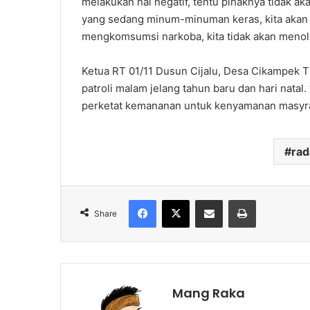
melakukan hal negatif, tentu pihaknya tidak ak
yang sedang minum-minuman keras, kita akan
mengkomsumsi narkoba, kita tidak akan menol
Ketua RT 01/11 Dusun Cijalu, Desa Cikampek 
patroli malam jelang tahun baru dan hari natal. 
perketat kemananan untuk kenyamanan masyra
ra
Facebook
X
Share via Email
Print
Share
Mang Raka