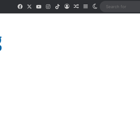
Facebook
X
YouTube
Instagram
TikTok
Log In
Random Article
Sidebar
Switch skin