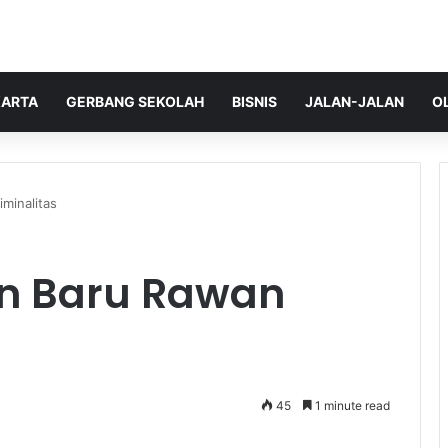
ARTA
GERBANG SEKOLAH
BISNIS
JALAN-JALAN
O
minalitas
un Baru Rawan
45
1 minute read