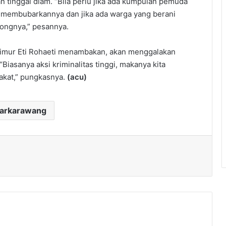
an tinggal diam. “Bila perlu jika ada kumpulan pemuda
 membubarkannya dan jika ada warga yang berani
ongnya,” pesannya.
Timur Eti Rohaeti menambakan, akan menggalakan
“Biasanya aksi kriminalitas tinggi, makanya kita
kat,” pungkasnya.
(acu)
darkarawang