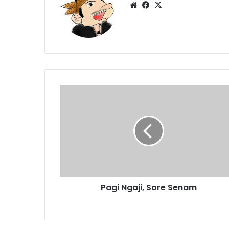
Website
Facebook
X
Pagi
Ngaji,
Sore
Senam
Pagi Ngaji, Sore Senam