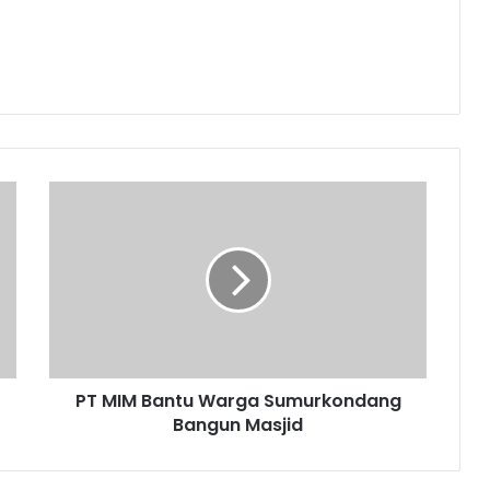
PT
MIM
Bantu
Warga
Sumurkondang
Bangun
Masjid
PT MIM Bantu Warga Sumurkondang
Bangun Masjid