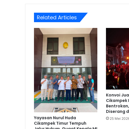
Related Articles
Konvoi Jua
Cikampek 
Bentrokan,
Diserang d
Yayasan Nurul Huda
25 Mei 202
Cikampek Timur Tempuh
Jalur Hukum, Gugat Kepala MI