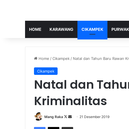
HOME
KARAWANG
CIKAMPEK
PURWAK
Home
/
Cikampek
/
Natal dan Tahun Baru Rawan Kri
Cikampek
Natal dan Tah
Kriminalitas
Follow
Send
Mang Raka
21 Desember 2019
on
an
Facebook
X
Share via Email