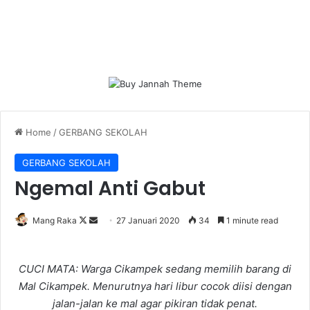
Home
/
GERBANG SEKOLAH
GERBANG SEKOLAH
Ngemal Anti Gabut
Follow
Send
Mang Raka
27 Januari 2020
34
1 minute read
on
an
X
email
CUCI MATA: Warga Cikampek sedang memilih barang di
Mal Cikampek. Menurutnya hari libur cocok diisi dengan
jalan-jalan ke mal agar pikiran tidak penat.