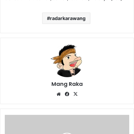
radarkarawang
Mang Raka
Website
Facebook
X
Biasakan
Baca
Tiap