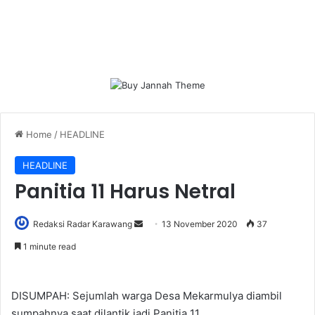
Home
/
HEADLINE
HEADLINE
Panitia 11 Harus Netral
Send
Redaksi Radar Karawang
13 November 2020
37
an
1 minute read
email
DISUMPAH: Sejumlah warga Desa Mekarmulya diambil
sumpahnya saat dilantik jadi Panitia 11