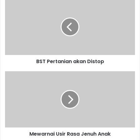
BST
Pertanian
akan
Distop
BST Pertanian akan Distop
Mewarnai
Usir
Rasa
Jenuh
Anak
Mewarnai Usir Rasa Jenuh Anak