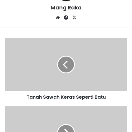
Mang Raka
Website
Facebook
X
Tanah
Sawah
Keras
Seperti
Batu
Tanah Sawah Keras Seperti Batu
Belajar
Sejarah
Sambil
Bermain