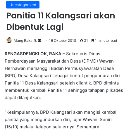
Uncategorized
Panitia 11 Kalangsari akan
Dibentuk Lagi
Follow
Send
Mang Raka
16 Oktober 2018
31
1 minute read
on
an
RENGASDENGKLOK, RAKA –
Sekretaris Dinas
X
email
Pemberdayaan Masyarakat dan Desa (DPMD) Wawan
Hernawan memanggil Badan Permusyawaratan Desa
(BPD) Desa Kalangsari sebagai buntut pengunduran diri
Panitia 11 Desa Kalangsari setelah dilantik. BPD diminta
membentuk kembali Panitia 11 sehingga tahapan pilkades
dapat dilanjutkan.
“Kesimpulannya, BPD Kalangsari akan mengisi kembali
panitia yang mengundurkan diri,” ujar Wawan, Senin
(15/10) melalui telepon selulernya. Sementara