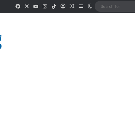
Facebook
X
YouTube
Instagram
TikTok
Log In
Random Article
Sidebar
Switch skin