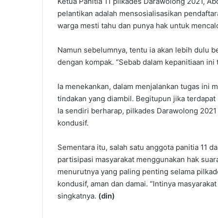
Ketua Panitia 11 pilkades Darawolong 2021, A
pelantikan adalah mensosialisasikan pendaftara
warga mesti tahu dan punya hak untuk mencalo
Namun sebelumnya, tentu ia akan lebih dulu ber
dengan kompak. “Sebab dalam kepanitiaan ini ti
Ia menekankan, dalam menjalankan tugas ini
tindakan yang diambil. Begitupun jika terdap
Ia sendiri berharap, pilkades Darawolong 2021
kondusif.
Sementara itu, salah satu anggota panitia 11
partisipasi masyarakat menggunakan hak suar
menurutnya yang paling penting selama pilkade
kondusif, aman dan damai. “Intinya masyaraka
singkatnya.
(din)