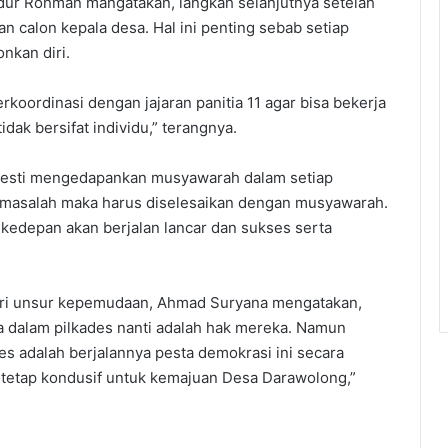
bdur Rohman mangatakan, langkah selanjutnya setelah
n calon kepala desa. Hal ini penting sebab setiap
nkan diri.
koordinasi dengan jajaran panitia 11 agar bisa bekerja
dak bersifat individu,” terangnya.
 mesti mengedapankan musyawarah dalam setiap
at masalah maka harus diselesaikan dengan musyawarah.
 kedepan akan berjalan lancar dan sukses serta
 dari unsur kepemudaan, Ahmad Suryana mengatakan,
a dalam pilkades nanti adalah hak mereka. Namun
s adalah berjalannya pesta demokrasi ini secara
t tetap kondusif untuk kemajuan Desa Darawolong,”