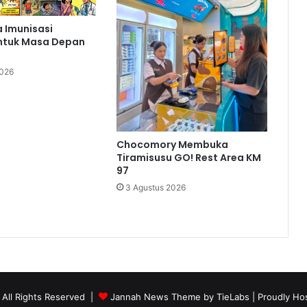
 Imunisasi
ntuk Masa Depan
2026
Chocomory Membuka
Tiramisusu GO! Rest Area KM
97
3 Agustus 2026
 All Rights Reserved |
Jannah News Theme by TieLabs
| Proudly Ho