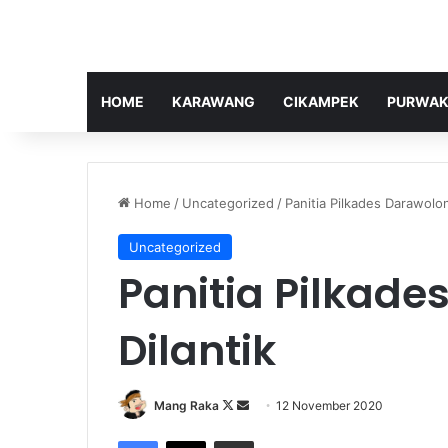
HOME
KARAWANG
CIKAMPEK
PURWAK
Home
/
Uncategorized
/
Panitia Pilkades Darawolon
Uncategorized
Panitia Pilkad
Dilantik
Follow
Send
Mang Raka
12 November 2020
on
an
Facebook
X
Share via Email