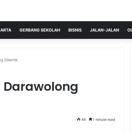
ARTA
GERBANG SEKOLAH
BISNIS
JALAN-JALAN
O
g Dilantik
es Darawolong
46
1 minute read