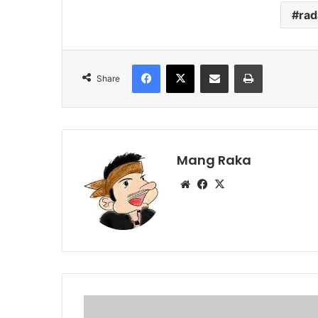
ra
Facebook
X
Share via Email
Print
Share
Mang Raka
Website
Facebook
X
Kades
tak