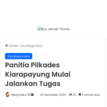
Home
/
Uncategorized
Uncategorized
Panitia Pilkades
Kiarapayung Mulai
Jalankan Tugas
Follow
Send
Mang Raka
20 November 2020
25
1 minute read
on
an
X
email