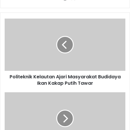
Politeknik
Kelautan
Ajari
Masyarakat
Budidaya
Ikan
Kakap
Putih
Tawar
Politeknik Kelautan Ajari Masyarakat Budidaya
Ikan Kakap Putih Tawar
Eceng
Gondok
Jatilihur
Dibersihkan