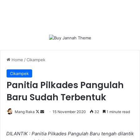
Home
/
Cikampek
Cikampek
Panitia Pilkades Pangulah
Baru Sudah Terbentuk
Follow
Send
Mang Raka
15 November 2020
32
1 minute read
on
an
X
email
DILANTIK : Panitia Pilkades Pangulah Baru tengah dilantik