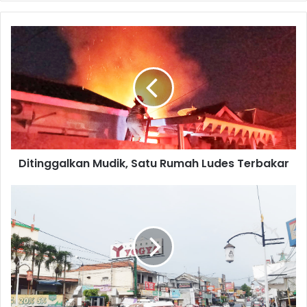
Ditinggalkan
Mudik,
Satu
Rumah
Ludes
Terbakar
Ditinggalkan Mudik, Satu Rumah Ludes Terbakar
Seluruh
Jalur
Mudik
Sudah
Dipasangi
Lampu
Penerangan