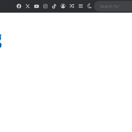
Facebook
X
YouTube
Instagram
TikTok
Log In
Random Article
Sidebar
Switch skin