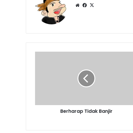
Website
Facebook
X
Berharap
Tidak
Banjir
Berharap Tidak Banjir