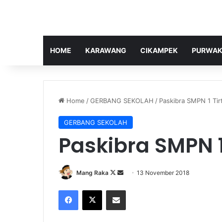
HOME
KARAWANG
CIKAMPEK
PURWAK
Home
/
GERBANG SEKOLAH
/
Paskibra SMPN 1 Tir
GERBANG SEKOLAH
Paskibra SMPN 
Follow
Send
Mang Raka
13 November 2018
on
an
Facebook
X
Share via Email
X
email