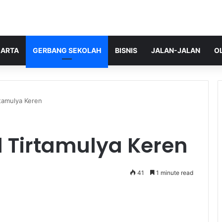
ARTA
GERBANG SEKOLAH
BISNIS
JALAN-JALAN
O
tamulya Keren
1 Tirtamulya Keren
41
1 minute read