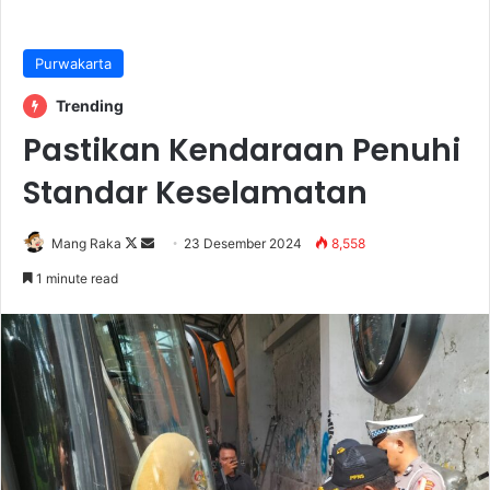
Purwakarta
Trending
Pastikan Kendaraan Penuhi
Standar Keselamatan
Follow
Send
Mang Raka
23 Desember 2024
8,558
on
an
1 minute read
X
email