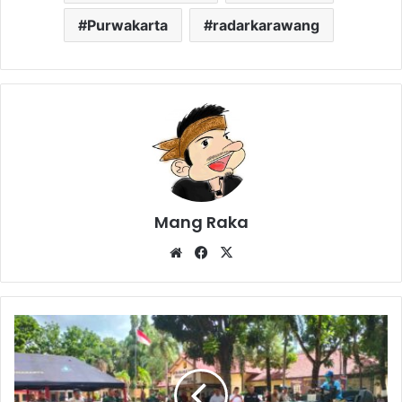
Purwakarta
radarkarawang
Mang Raka
Website
Facebook
X
Ribuan
Botol
Miras
Hasil
Razia