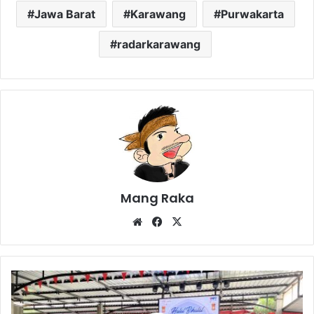
Jawa Barat
Karawang
Purwakarta
radarkarawang
Mang Raka
Website
Facebook
X
Gathering
Yamaha
Riders