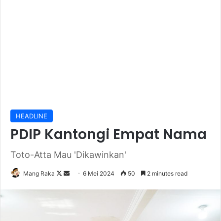
HEADLINE
PDIP Kantongi Empat Nama
Toto-Atta Mau 'Dikawinkan'
Follow
Send
Mang Raka
6 Mei 2024
50
2 minutes read
on
an
X
email