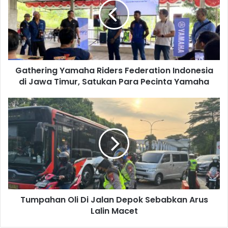
Federation
Indonesia
di
Jawa
Timur,
Satukan
Gathering Yamaha Riders Federation Indonesia
Para
Pecinta
di Jawa Timur, Satukan Para Pecinta Yamaha
Yamaha
Tumpahan
Oli
Di
Jalan
Depok
Sebabkan
Arus
Lalin
Macet
Tumpahan Oli Di Jalan Depok Sebabkan Arus
Lalin Macet