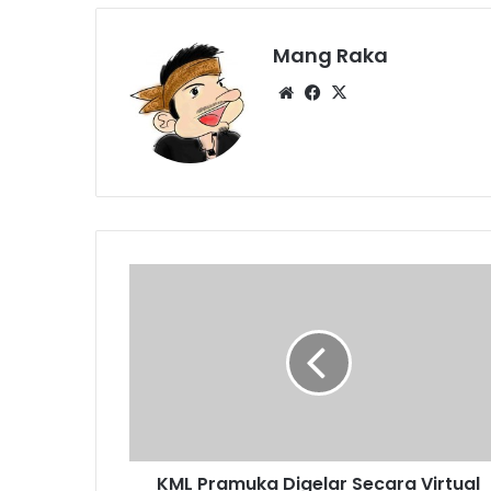
Mang Raka
Website
Facebook
X
KML
Pramuka
Digelar
Secara
Virtual
KML Pramuka Digelar Secara Virtual