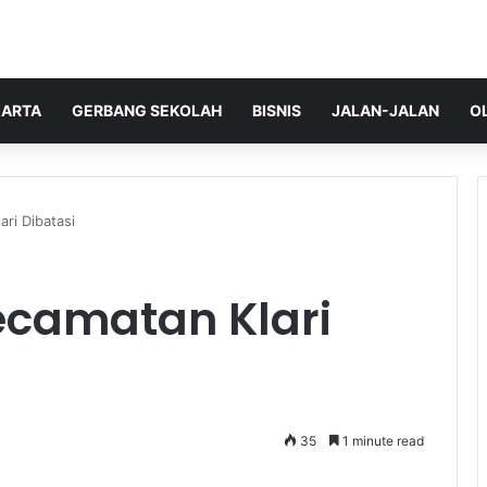
ARTA
GERBANG SEKOLAH
BISNIS
JALAN-JALAN
O
ari Dibatasi
ecamatan Klari
35
1 minute read