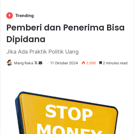
Trending
Pemberi dan Penerima Bisa
Dipidana
Jika Ada Praktik Politik Uang
Follow
Send
Mang Raka
11 Oktober 2024
3,696
2 minutes read
on
an
X
email