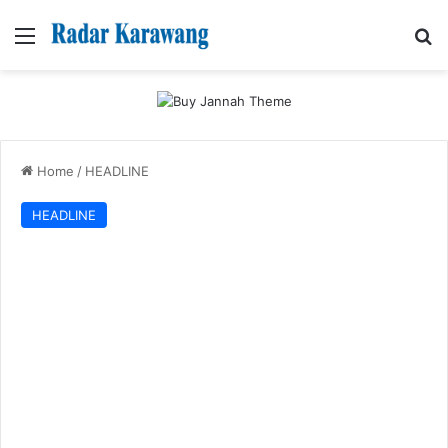
Menu
Se
Home
/
HEADLINE
HEADLINE