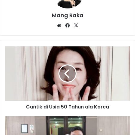
Mang Raka
Website
Facebook
X
Cantik
di
Usia
50
Tahun
ala
Korea
Cantik di Usia 50 Tahun ala Korea
Tidak
Cuti
Serentak,