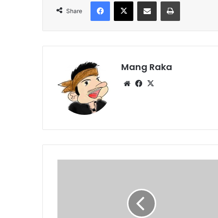
Facebook
X
Share via Email
Print
Share
Mang Raka
Website
Facebook
X
Anak
SMP
Sumbang
Korban
Banjir
Rp1,5