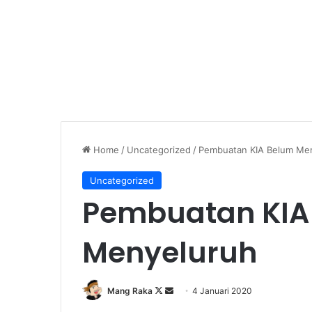
Home
/
Uncategorized
/
Pembuatan KIA Belum Me
Uncategorized
Pembuatan KIA
Menyeluruh
Follow
Send
Mang Raka
4 Januari 2020
on
an