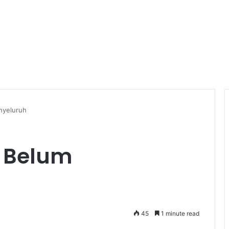
nyeluruh
 Belum
45
1 minute read