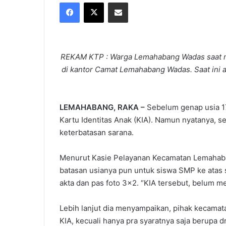
Facebook
X
Share via Email
X
email
REKAM KTP : Warga Lemahabang Wadas saat m
di kantor Camat Lemahabang Wadas. Saat ini a
LEMAHABANG, RAKA –
Sebelum genap usia 17
Kartu Identitas Anak (KIA). Namun nyatanya, 
keterbatasan sarana.
Menurut Kasie Pelayanan Kecamatan Lemahaban
batasan usianya pun untuk siswa SMP ke atas 
akta dan pas foto 3×2. “KIA tersebut, belum me
Lebih lanjut dia menyampaikan, pihak kecama
KIA, kecuali hanya pra syaratnya saja berupa