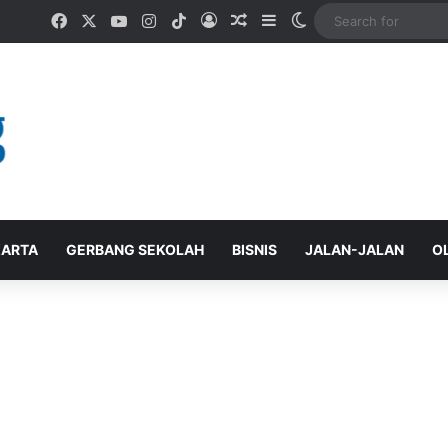
Facebook
X
YouTube
Instagram
TikTok
Log In
Random Article
Sidebar
Switch skin
ARTA
GERBANG SEKOLAH
BISNIS
JALAN-JALAN
O