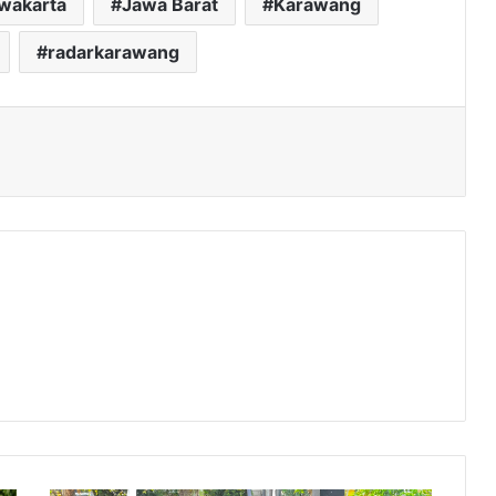
rwakarta
Jawa Barat
Karawang
radarkarawang