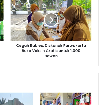
Cegah
Rabies,
Diskanak
Purwakarta
Buka
Vaksin
Gratis
untuk
1.000
Cegah Rabies, Diskanak Purwakarta
Hewan
Buka Vaksin Gratis untuk 1.000
Hewan