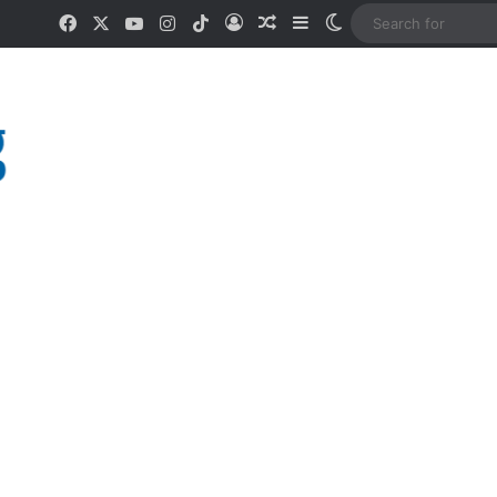
Facebook
X
YouTube
Instagram
TikTok
Log In
Random Article
Sidebar
Switch skin