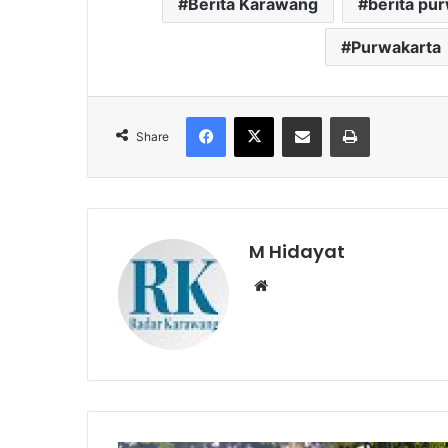
Berita Karawang
berita pu
Purwakarta
Facebook
X
Share via Email
Print
Share
M Hidayat
Website