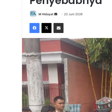
Penyebabnya
Send
M Hidayat
23 Juni 2026
an
Facebook
X
Share via Email
email