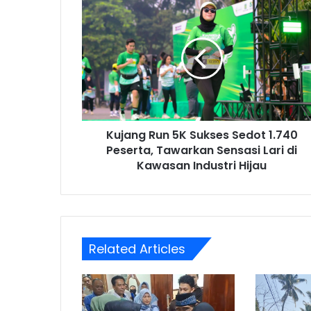
Kujang
Run
5K
Sukses
Sedot
1.740
Peserta,
Tawarkan
Sensasi
Kujang Run 5K Sukses Sedot 1.740
Lari
di
Peserta, Tawarkan Sensasi Lari di
Kawasan
Kawasan Industri Hijau
Industri
Hijau
Related Articles