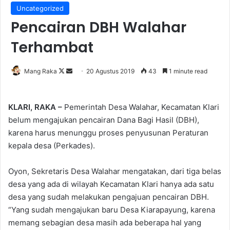
Uncategorized
Pencairan DBH Walahar
Terhambat
Follow
Send
Mang Raka
20 Agustus 2019
43
1 minute read
on
an
X
email
KLARI, RAKA –
Pemerintah Desa Walahar, Kecamatan Klari
belum mengajukan pencairan Dana Bagi Hasil (DBH),
karena harus menunggu proses penyusunan Peraturan
kepala desa (Perkades).
Oyon, Sekretaris Desa Walahar mengatakan, dari tiga belas
desa yang ada di wilayah Kecamatan Klari hanya ada satu
desa yang sudah melakukan pengajuan pencairan DBH.
“Yang sudah mengajukan baru Desa Kiarapayung, karena
memang sebagian desa masih ada beberapa hal yang